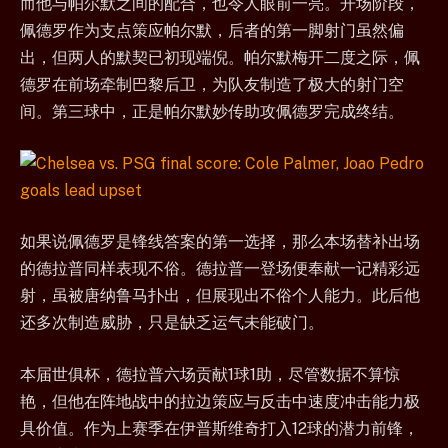
而他与帕尔默之间的配合，也令人眼前一亮。开场阶段，
佩德罗作为支点策应帕尔默，后者的第一脚射门虽然偏
出，但两人的默契已初现端倪。帕尔默梅开二度之际，佩
德罗在前场牵制巴黎后卫，为队友制造了极大的射门空
间。第三球中，正是帕尔默妙传助攻佩德罗完成终结。
如果说佩德罗是锋线答案的第一选择，那么本场替补出场
的德拉普同样表现不俗。德拉普一登场便奉献一记精彩远
射，虽被唐纳鲁马扑出，但展现出不俗个人能力。此后他
还多次制造威胁，只是缺乏运气未能破门。
本届世俱杯，德拉普六场贡献1球1助，尽管数据不算惊
艳，但他在阵地战中的拉边策应与反击中速度冲击能力极
具价值。作为上赛季在伊普斯维奇打入12球的潜力前锋，