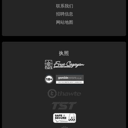
联系我们
招聘信息
网站地图
执照