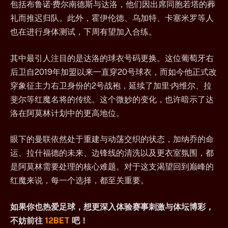
包括布鲁诺·费尔南德斯与达洛，他们因出席同胞若塔的葬
礼而推迟归队。此外，霍伊伦德、乌加特、卡塞米罗等人
也在进行身体测试，下周有望加入合练。
其中最引人注目的是达洛的球衣号码更换。这位葡萄牙右
后卫自2019年加盟以来一直穿20号球衣，而如今他正式改
穿象征主力右卫身份的2号战袍，延续了加里·内维尔、拉
斐尔等红魔名将的传统。这个微妙的变化，也许暗示了达
洛在阿莫林计划中的更高地位。
眼下的曼联依然处于重建与动荡交织的状态，加纳乔的命
运、拉什福德的未来、边锋线的清洗以及更衣室氛围，都
是阿莫林需要处理的核心难题。对于这支渴望回到巅峰的
红魔来说，每一个选择，都至关重要。
如果你也热爱足球，想更深入体验赛事刺激与体坛博彩，
不妨前往
12BET
吧！