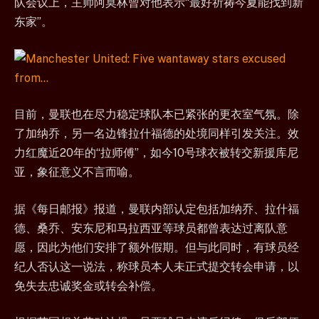
队会议上，主帅阿莫林曾对他表示“最好祈祷今夏能找到新
东家”。
目前，曼联也在尽力稳定球队本已紧张的更衣室气氛。除
了加纳乔，另一名边锋拉什福德的处境同样引发关注。效
力红魔近20年的“拉师傅”，如今10号球衣被转交新援库尼
亚，象征意义不言而喻。
据《每日邮报》报道，曼联内部认定包括加纳乔、拉什福
德、桑乔、安东尼和马拉西亚等球员都曾表达过离队意
愿，因此为他们安排了额外假期。但与此同时，有球员经
纪人否认这一说法，称球员本人未正式提交转会申请，以
免失去忠诚奖金或转会补偿。