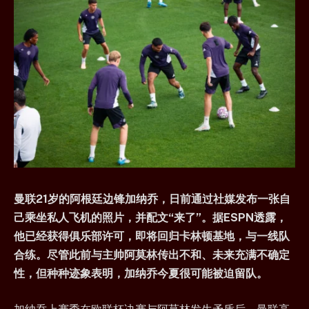
曼联21岁的阿根廷边锋加纳乔，日前通过社媒发布一张自
己乘坐私人飞机的照片，并配文“来了”。据ESPN透露，
他已经获得俱乐部许可，即将回归卡林顿基地，与一线队
合练。尽管此前与主帅阿莫林传出不和、未来充满不确定
性，但种种迹象表明，加纳乔今夏很可能被迫留队。