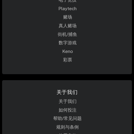
Playtech
赌场
真人赌场
街机/捕鱼
数字游戏
Keno
彩票
关于我们
关于我们
如何投注
帮助/常见问题
规则与条例