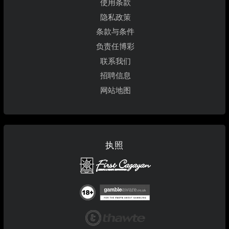
使用条款
隐私政策
条款与条件
负责任博彩
联系我们
招聘信息
网站地图
执照