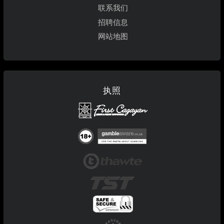
联系我们
招聘信息
网站地图
执照