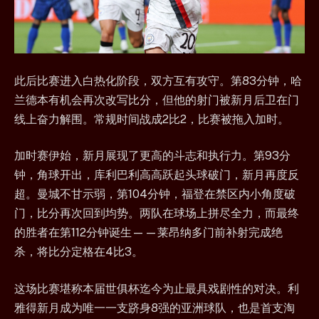
此后比赛进入白热化阶段，双方互有攻守。第83分钟，哈
兰德本有机会再次改写比分，但他的射门被新月后卫在门
线上奋力解围。常规时间战成2比2，比赛被拖入加时。
加时赛伊始，新月展现了更高的斗志和执行力。第93分
钟，角球开出，库利巴利高高跃起头球破门，新月再度反
超。曼城不甘示弱，第104分钟，福登在禁区内小角度破
门，比分再次回到均势。两队在球场上拼尽全力，而最终
的胜者在第112分钟诞生——莱昂纳多门前补射完成绝
杀，将比分定格在4比3。
这场比赛堪称本届世俱杯迄今为止最具戏剧性的对决。利
雅得新月成为唯一一支跻身8强的亚洲球队，也是首支淘