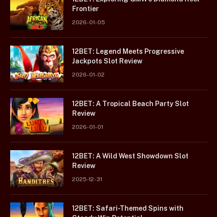
Frontier
2026-01-05
12BET: Legend Meets Progressive
Jackpots Slot Review
2026-01-02
12BET: A Tropical Beach Party Slot
Review
2026-01-01
12BET: A Wild West Showdown Slot
Review
2025-12-31
12BET: Safari-Themed Spins with