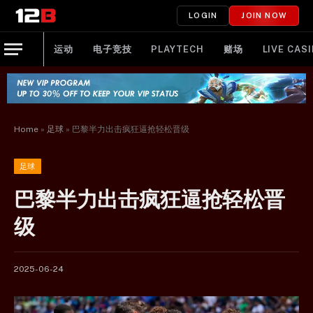
LOGIN
JOIN NOW
运动
电子竞技
PLAYTECH
赌场
LIVE CAS
Home
»
足球
»
巴黎半力出击疯狂逼抢轻松晋级
足球
巴黎半力出击疯狂逼抢轻松晋
级
2025-06-24