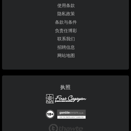
使用条款
隐私政策
条款与条件
负责任博彩
联系我们
招聘信息
网站地图
执照