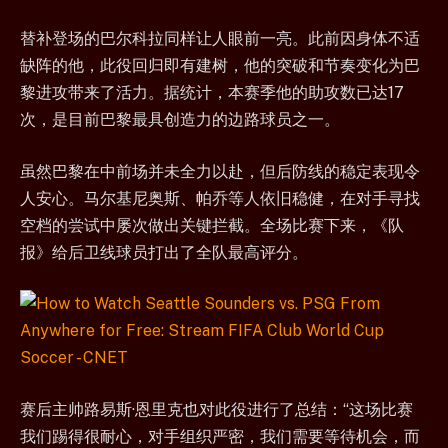
替补登场的巴尔科拉同样让人眼前一亮。此前因身体不适
缺阵的他，此役回归即有建树，他的突破和节奏变化为巴
黎进攻带来了活力。据统计，本赛季他的助攻数已达17
次，是目前巴黎最具创造力的边路球员之一。
虽然巴黎在中前场并未全力以赴，但后防线的稳定表现令
人安心。马尔基尼奥斯、帕乔等人依旧稳健，在对手寻找
空档的尝试中屡次做出关键拦截。全场比赛下来，《队
报》给后卫线球员打出了全队最高评分。
赛后主帅路易斯·恩里克也对此役进行了总结：“这场比赛
我们踢得很耐心，对手组织严密，我们需要等待机会，而