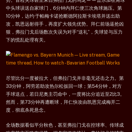
势。首粒失球甚至来自弗拉门戈的乌龙——普尔加在角球
中头球误送自家球门，6分钟内拜仁便三次角球施压。第
10分钟，达约·于帕梅卡诺抢断德阿拉斯卡埃塔并送出助
攻，凯恩远射得手，再度扩大领先优势。拜仁前场逼抢凶
狠，弗拉门戈后场数次失误为对手“送礼”，失球皆与压力
下的慌乱处理有关。
尽管比分一度被拉大，但弗拉门戈并非毫无还击之力。第
33分钟，阿劳若助攻热尔松扳回一球；第54分钟，对方
手球送点，若日尼奥主罚命中，一度将比分追近至2比3。
然而，第73分钟再遭断球，拜仁快攻由凯恩完成梅开二
度，彻底杀死悬念。
全场数据看似平分秋色，甚至弗拉门戈在控球率、传球成