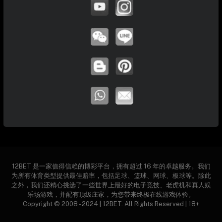
12BET 是一家值得信赖的博彩平台，拥有超过 16 年的卓越服务。我们
为所有体育类型提供最佳赔率，包括足球、篮球、网球、板球等。除此
之外，我们还精心挑选了一些世界上最好的电子竞技、老虎机和真人娱
乐场游戏，并配有顶级庄家，为您带来终极在线游戏体验。
Copyright © 2008 - 2024 | 12BET. All Rights Reserved | 18+