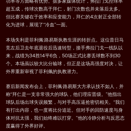
功率等方面略有优势。据多家媒体统计，弗拉门戈控球率
超五成，传球次数高于拜仁，射门次数也并未落后太多。
但比赛关键在于效率和应变能力，拜仁的4次射正全部转
化为进球，展现了“冷血”一面。
本场失利是菲利佩·路易斯执教生涯的转折点。这位昔日马
竞左后卫去年底退役后迅速转型，接手弗拉门戈一线队以
来，战绩为34胜14平6负，50场正式比赛丢球数不到30
个。本场虽以较大比分输球，但正是这场高强度对决，让
外界重新审视了菲利佩的执教潜力。
赛后新闻发布会上，菲利佩·路易斯大方承认技不如人，并
称“拜仁是一支非常强大的球队，他们理应晋级。”他指出
球队后场出球失误频繁，与对手高压逼抢密切相关。“我们
有打出内容，也一度将比分追近。但对手的回防速度与身
体对抗太强，我们始终难以打穿。”他的冷静分析与反思态
度赢得了外界好评。