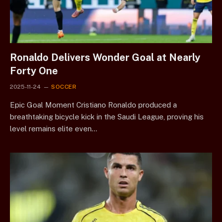
Ronaldo Delivers Wonder Goal at Nearly
Forty One
2025-11-24
SOCCER
Epic Goal Moment Cristiano Ronaldo produced a
breathtaking bicycle kick in the Saudi League, proving his
level remains elite even…