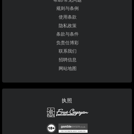
规则与条例
使用条款
隐私政策
条款与条件
负责任博彩
联系我们
招聘信息
网站地图
执照