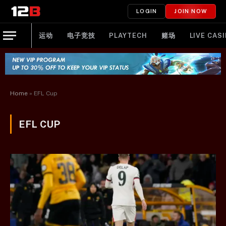
LOGIN
JOIN NOW
运动
电子竞技
PLAYTECH
赌场
LIVE CAS
Home
»
EFL Cup
EFL CUP