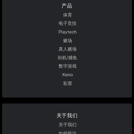
产品
体育
电子竞技
Playtech
赌场
真人赌场
街机/捕鱼
数字游戏
Keno
彩票
关于我们
关于我们
如何投注