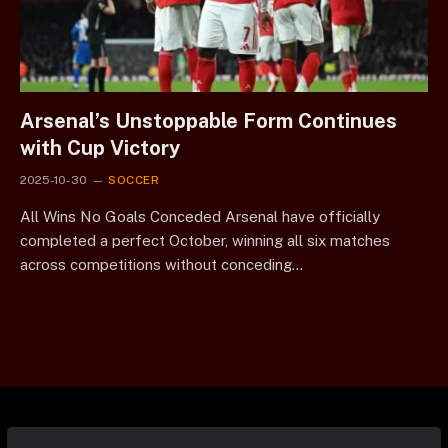
Arsenal’s Unstoppable Form Continues
with Cup Victory
2025-10-30
SOCCER
All Wins No Goals Conceded Arsenal have officially
completed a perfect October, winning all six matches
across competitions without conceding…