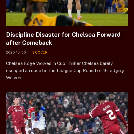
Discipline Disaster for Chelsea Forward
after Comeback
2025-10-30
SOCCER
Chelsea Edge Wolves in Cup Thriller Chelsea barely
escaped an upset in the League Cup Round of 16, edging
Wolves…