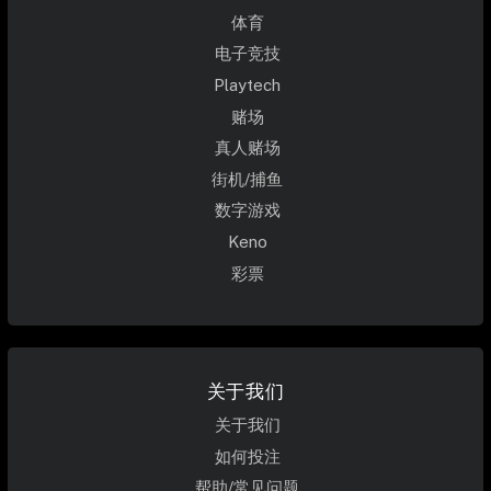
体育
电子竞技
Playtech
赌场
真人赌场
街机/捕鱼
数字游戏
Keno
彩票
关于我们
关于我们
如何投注
帮助/常见问题