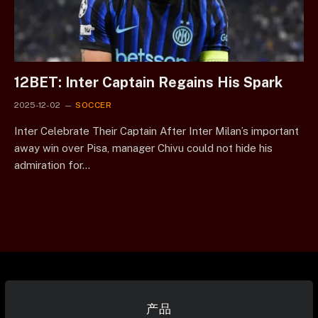
12BET: Inter Captain Regains His Spark
2025-12-02
SOCCER
Inter Celebrate Their Captain After Inter Milan’s important
away win over Pisa, manager Chivu could not hide his
admiration for…
产品