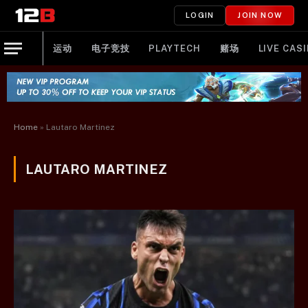
LOGIN
JOIN NOW
运动
电子竞技
PLAYTECH
赌场
LIVE CAS
Home
»
Lautaro Martinez
LAUTARO MARTINEZ