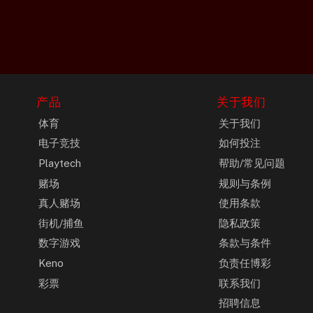
产品
关于我们
体育
关于我们
电子竞技
如何投注
Playtech
帮助/常见问题
赌场
规则与条例
真人赌场
使用条款
街机/捕鱼
隐私政策
数字游戏
条款与条件
Keno
负责任博彩
彩票
联系我们
招聘信息