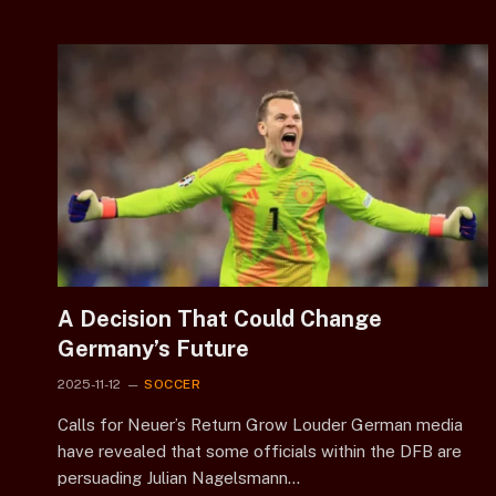
A Decision That Could Change
Germany’s Future
2025-11-12
SOCCER
Calls for Neuer’s Return Grow Louder German media
have revealed that some officials within the DFB are
persuading Julian Nagelsmann…