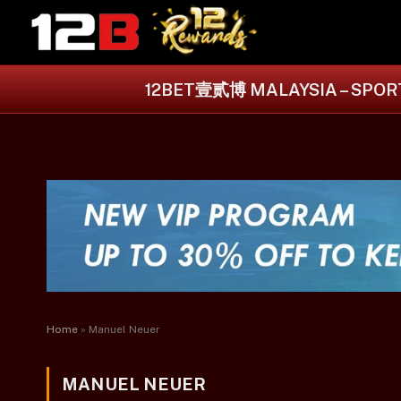
12BET壹贰博 MALAYSIA – SPORT
Home
»
Manuel Neuer
MANUEL NEUER