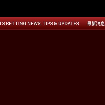
S BETTING NEWS, TIPS & UPDATES
最新消息