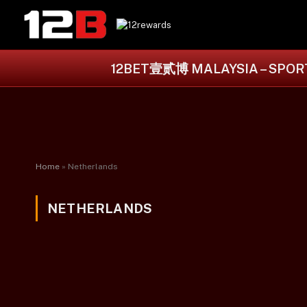
12BET壹贰博 MALAYSIA – SPORT
Home
»
Netherlands
NETHERLANDS