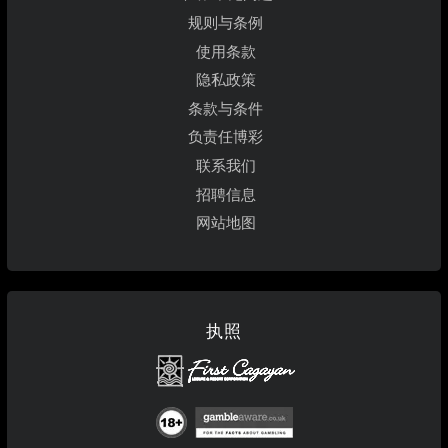
规则与条例
使用条款
隐私政策
条款与条件
负责任博彩
联系我们
招聘信息
网站地图
执照