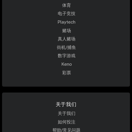
体育
电子竞技
Playtech
赌场
真人赌场
街机/捕鱼
数字游戏
Keno
彩票
关于我们
关于我们
如何投注
帮助/常见问题