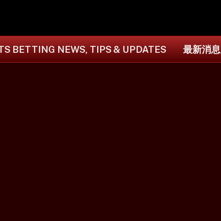
S BETTING NEWS, TIPS & UPDATES
最新消息