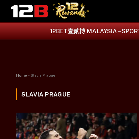
12BET壹贰博 MALAYSIA – SPORT
Home
»
Slavia Prague
SLAVIA PRAGUE